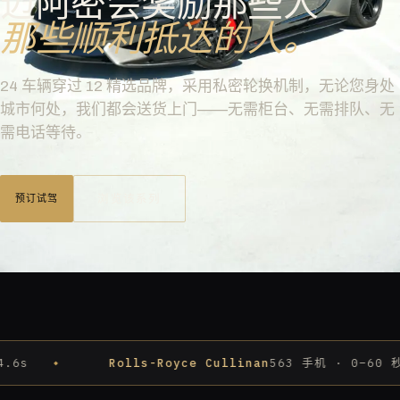
迈阿密会奖励那些人
那些顺利抵达的人。
24 车辆穿过 12 精选品牌，采用私密轮换机制，无论您身处
城市何处，我们都会送货上门——无需柜台、无需排队、无
需电话等待。
浏览该系列
预订试驾
Rolls-Royce Cullinan
563 手机 · 0–60 秒 4.8s