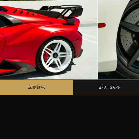
立即致电
WHATSAPP
LAMBORGHINI
FERRARI
Huracán STO
488 Spide