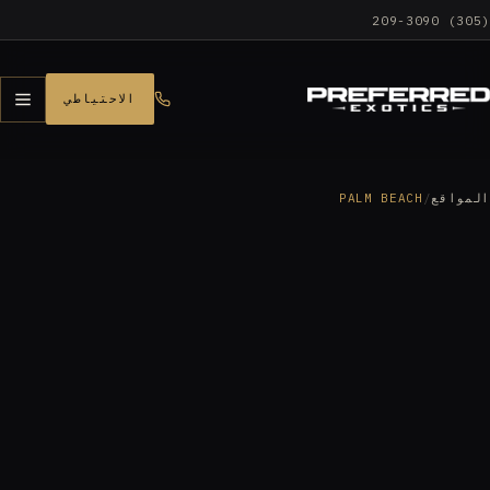
(305) 209-3090
الاحتياطي
المواقع
/
PALM BEACH