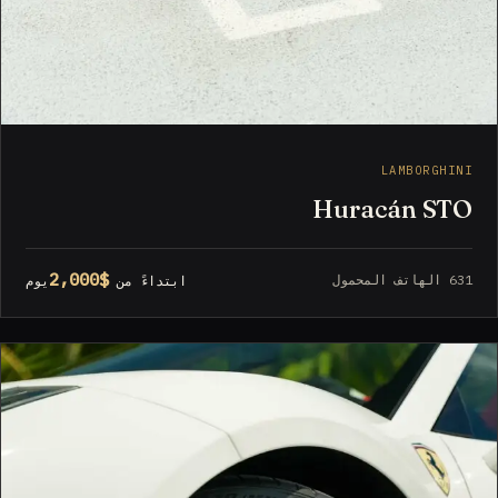
LAMBORGHINI
Huracán STO
$2,000
631 الهاتف المحمول
ابتداءً من
يوم