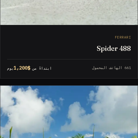
FERRARI
488 Spider
$1,200
661 الهاتف المحمول
ابتداءً من
يوم