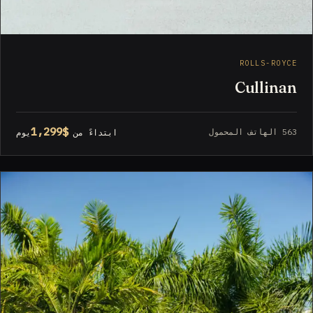
ROLLS-ROYCE
Cullinan
$1,299
563 الهاتف المحمول
ابتداءً من
يوم