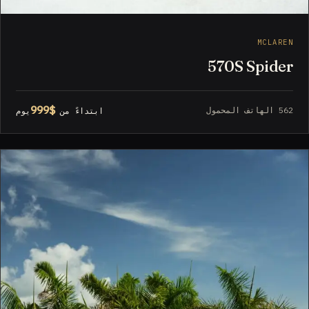
MCLAREN
570S Spider
$999
562 الهاتف المحمول
ابتداءً من
يوم