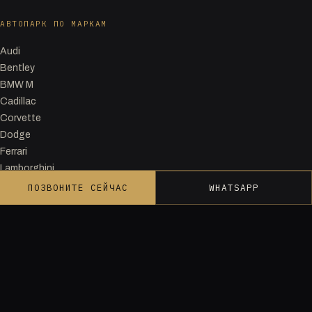
АВТОПАРК ПО МАРКАМ
Audi
Bentley
BMW M
Cadillac
Corvette
Dodge
Ferrari
Lamborghini
McLaren
ПОЗВОНИТЕ СЕЙЧАС
WHATSAPP
Mercedes-AMG & Maybach
Porsche
Rolls-Royce
КАТЕГОРИИ
Прокат кабриолетов