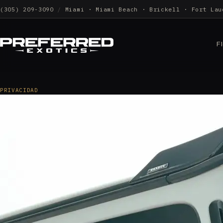
(305) 209-3090
/
Miami · Miami Beach · Brickell · Fort Lau
F
PRIVACIDAD