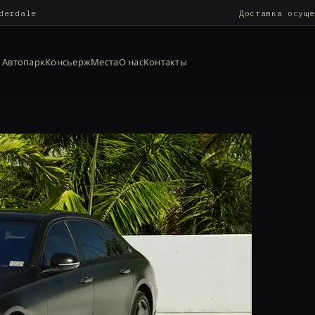
derdale
Доставка осуще
Автопарк
Консьерж
Места
О нас
Контакты