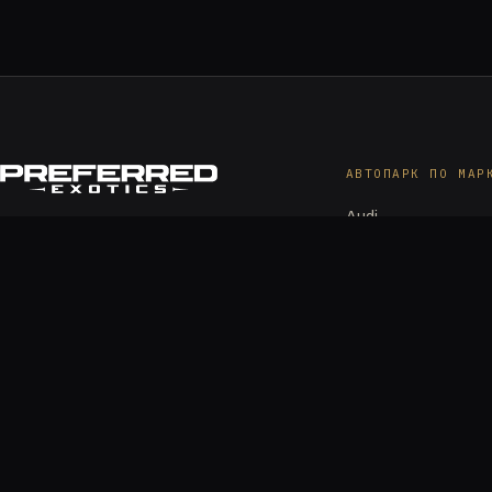
АВТОПАРК ПО МАР
Audi
Частная коллекция экзотических и
Bentley
роскошных автомобилей,
BMW M
обслуживающая Майами, Майами-
Cadillac
Бич, Брикелл и Форт-Лодердейл —
Corvette
автомобили предоставляются в
пользование, а не сдаются в аренду.
Dodge
Ferrari
Lamborghini
McLaren
BRICKELL
Mercedes-AMG & M
1000 Brickell Ave Ste 715, Miami, FL 33131
Porsche
MIAMI BEACH