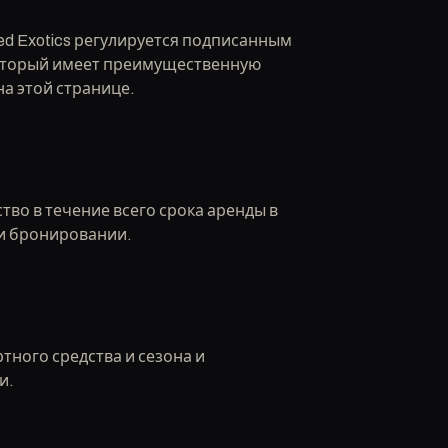
ed Exotics регулируется подписанным
оторый имеет преимущественную
а этой странице.
тво в течение всего срока аренды в
ри бронировании.
тного средства и сезона и
и.