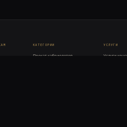
КАМ
КАТЕГОРИИ
УСЛУГИ
Прокат кабриолетов
Услуги кон
Прокат роскошных
Аренда для
внедорожников
Прокат обо
Прокат экзотических
свадеб
автомобилей
Прокат фото
видеообору
МЕСТА
Miami Beach
Brickell
aybach
South Beach