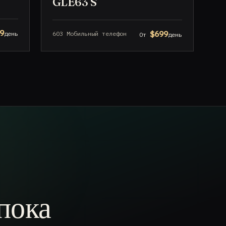
GLE63 S
9
$699
603 Мобильный телефон
день
От
день
пока