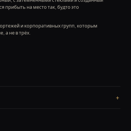
рный, с затемнёнными стеклами и созданный
ся прибыть на место так, будто это
ортежей и корпоративных групп, которым
 а не в трёх.