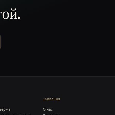
гой.
КОМПАНИЯ
сьержа
О нас