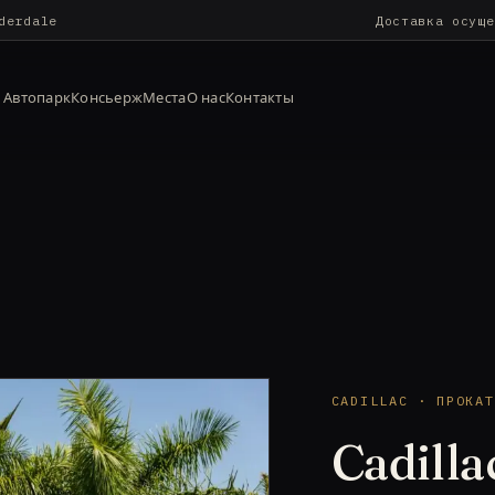
derdale
Доставка осуще
Автопарк
Консьерж
Места
О нас
Контакты
CADILLAC · ПРОКАТ
Cadilla