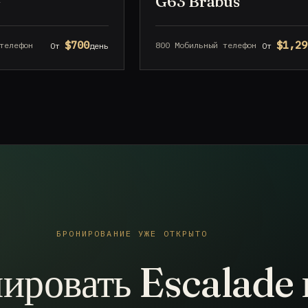
G
G63 Brabus
$700
$1,29
телефон
800 Мобильный телефон
От
день
От
БРОНИРОВАНИЕ УЖЕ ОТКРЫТО
ировать Escalade 