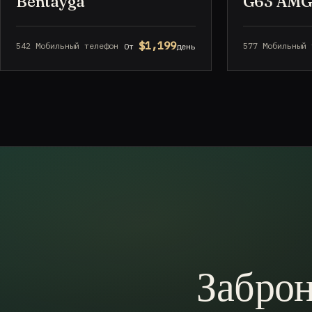
Bentayga
G63 AM
$1,199
542 Мобильный телефон
577 Мобильный 
От
день
Заброн