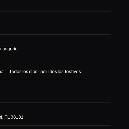
nserjería
na — todos los días, incluidos los festivos
mi, FL 33131