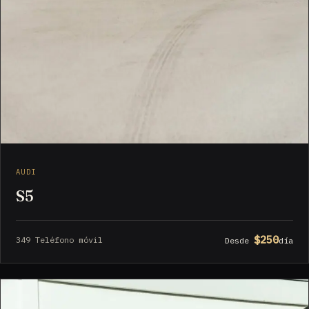
AUDI
S5
$250
349 Teléfono móvil
Desde
día