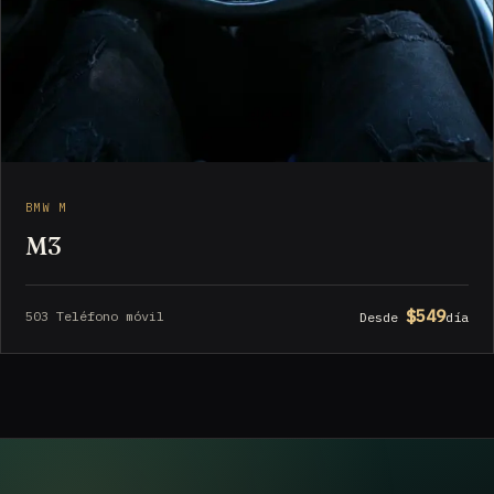
BMW M
M3
$549
503 Teléfono móvil
Desde
día