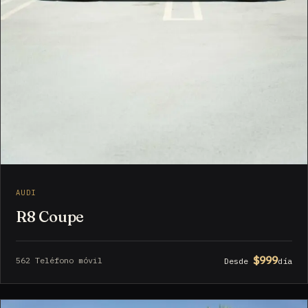
AUDI
R8 Coupe
$999
562 Teléfono móvil
Desde
día