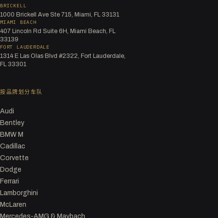
BRICKELL
1000 Brickell Ave Ste 715, Miami, FL 33131
MIAMI BEACH
407 Lincoln Rd Suite 6H, Miami Beach, FL
33139
FORT LAUDERDALE
1314 E Las Olas Blvd #2322, Fort Lauderdale,
FL 33301
按品牌划分车队
Audi
Bentley
BMW M
Cadillac
Corvette
Dodge
Ferrari
Lamborghini
McLaren
Mercedes-AMG & Maybach