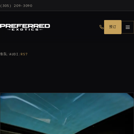
(305) 209-3090
预订
车队
/
AUDI
/
RS7