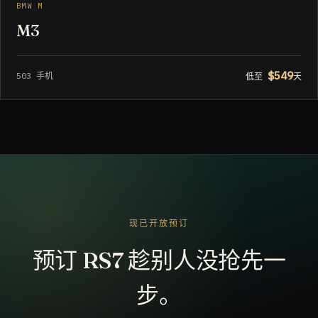
BMW M
M3
$549
503 手机
低至
天
现已开放预订
预订 RS7 趁别人没抢先一
步。