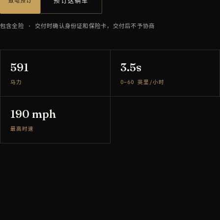
预订这辆车
致电预订
包含全险 · 交付时确认身份证和保险卡，交付后不予协商
591
3.5s
马力
0–60 英里/小时
190 mph
最高时速