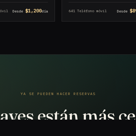
$1,200
$8
óvil
641 Teléfono móvil
Desde
día
Desde
YA SE PUEDEN HACER RESERVAS
laves están más c