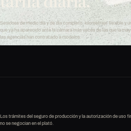
tarifa diaria.
Sesiones de medio día y de día completo, kilometraje flexible y u
que ya ha aparecido ante la cámara más veces de las que la may
las agencias han contratado a modelos.
Los trámites del seguro de producción y la autorización de uso fir
no se negocian en el plató.