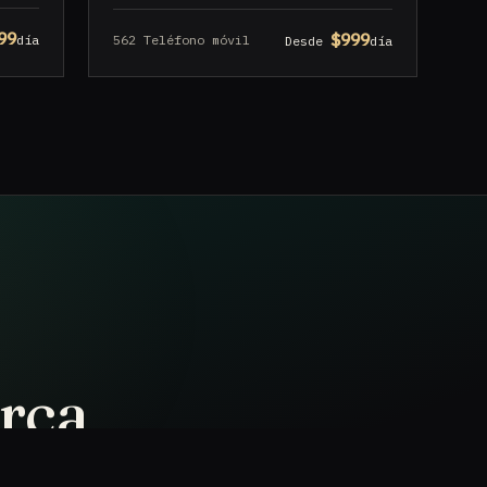
99
$999
562 Teléfono móvil
día
Desde
día
erca