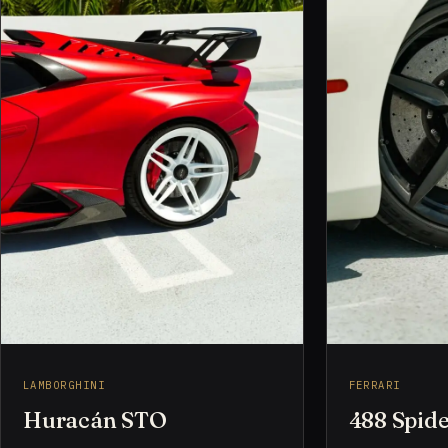
LAMBORGHINI
FERRARI
Huracán STO
488 Spid