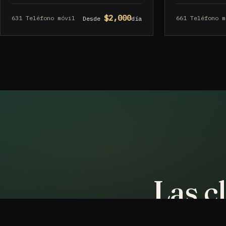
$2,000
631 Teléfono móvil
661 Teléfono m
Desde
día
Las c