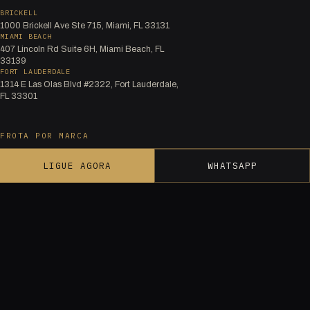
BRICKELL
1000 Brickell Ave Ste 715, Miami, FL 33131
MIAMI BEACH
407 Lincoln Rd Suite 6H, Miami Beach, FL
33139
FORT LAUDERDALE
1314 E Las Olas Blvd #2322, Fort Lauderdale,
FL 33301
FROTA POR MARCA
Audi
LIGUE AGORA
WHATSAPP
Bentley
BMW M
Cadillac
Corvette
Dodge
Ferrari
Lamborghini
McLaren