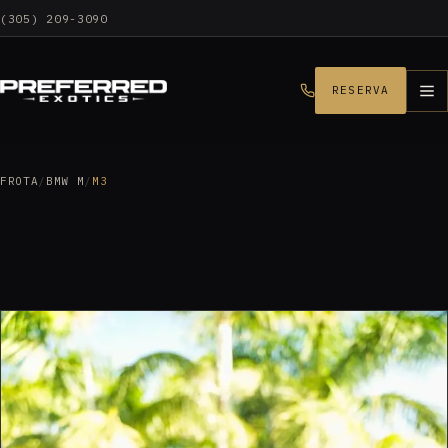
(305) 209-3090
RESERVA
FROTA
/
BMW M
/
M3