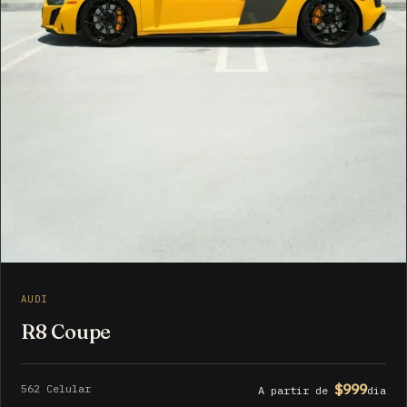
AUDI
R8 Coupe
$999
562 Celular
A partir de
dia