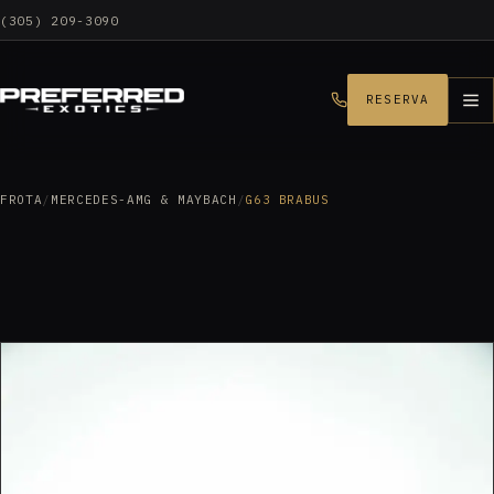
(305) 209-3090
RESERVA
FROTA
/
MERCEDES-AMG & MAYBACH
/
G63 BRABUS