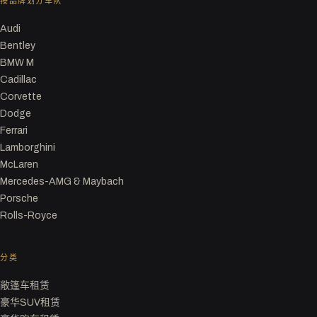
按品牌划分车队
Audi
Bentley
BMW M
Cadillac
Corvette
Dodge
Ferrari
Lamborghini
McLaren
Mercedes-AMG & Maybach
Porsche
Rolls-Royce
分类
敞篷车租赁
豪华SUV租赁