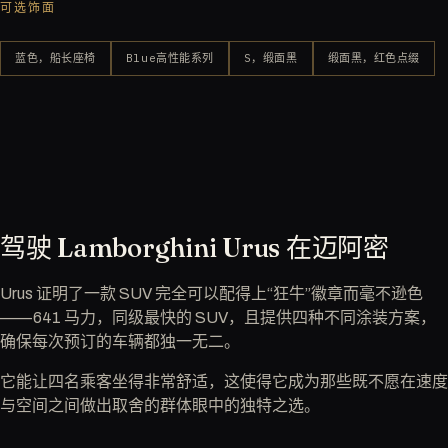
可选饰面
蓝色，船长座椅
Blue高性能系列
S，缎面黑
缎面黑，红色点缀
驾驶 Lamborghini Urus 在迈阿密
Urus 证明了一款 SUV 完全可以配得上“狂牛”徽章而毫不逊色
——641 马力，同级最快的 SUV，且提供四种不同涂装方案，
确保每次预订的车辆都独一无二。
它能让四名乘客坐得非常舒适，这使得它成为那些既不愿在速度
与空间之间做出取舍的群体眼中的独特之选。