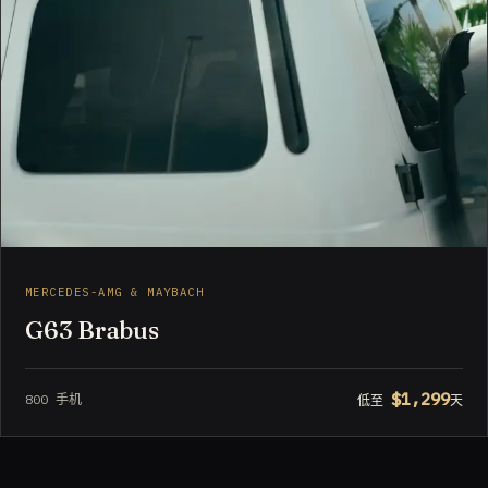
MERCEDES-AMG & MAYBACH
G63 Brabus
$1,299
800 手机
低至
天