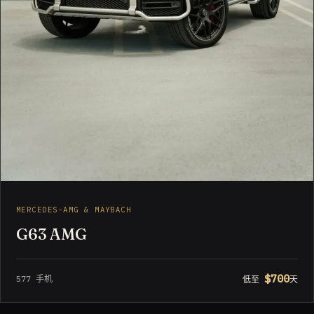
MERCEDES-AMG & MAYBACH
G63 AMG
$700
577 手机
低至
天