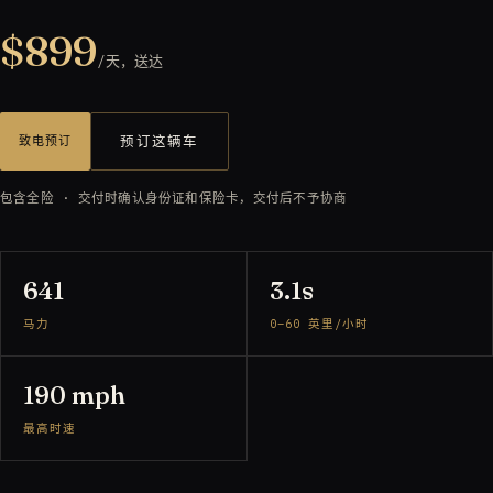
$899
/天，送达
预订这辆车
致电预订
包含全险 · 交付时确认身份证和保险卡，交付后不予协商
641
3.1s
马力
0–60 英里/小时
190 mph
最高时速